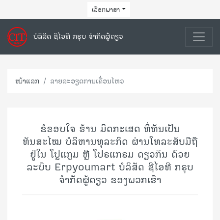
ເລືອກພາສາ
ບໍລິສັດ ຊີໄອທີ ກຣຸບ ຈຳກັດຜູ້ດຽວ
ໜ້າແລກ
ລາຍລະອຽດການເຄື່ອນໄຫວ
ຂໍຂອບໃຈ ຮ້ານ ມິດກະເສດ ທີ່ຫັນເປັນ
ທັນສະໄໝ ບໍລິຫານທຸລະກິດ ຜ່ານໂທລະສັບມືຖື
ຢູ່ໃນ ໂປຼແກຼມ ຫຼື ໂປຣແກຣມ ດຽວກັນ ດ້ວຍ
ລະບົບ Erpyoumart ບໍລິສັດ ຊີໄອທີ ກຣຸບ
ຈຳກັດຜູ້ດຽວ ຂອງພວກເຮົາ