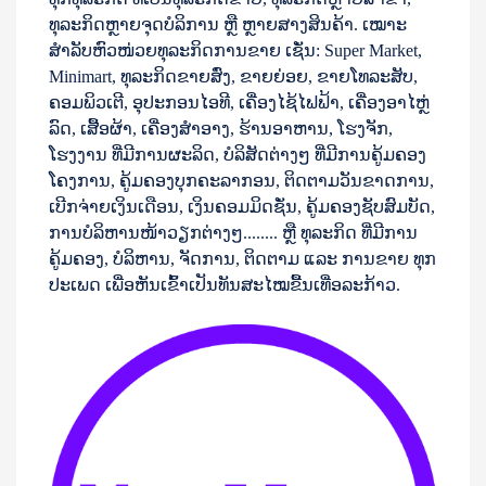
ທຸລະກິດຫຼາຍຈຸດບໍລິການ ຫຼື ຫຼາຍສາງສິນຄ້າ. ເໝາະ
ສຳລັບຫົວໜ່ວຍທຸລະກິດການຂາຍ ເຊັ່ນ: Super Market,
Minimart, ທຸລະກິດຂາຍສົ່ງ, ຂາຍຍ່ອຍ, ຂາຍໂທລະສັບ,
ຄອມພິວເຕີ, ອຸປະກອນໄອທີ, ເຄື່ອງໄຊ້ໄຟຟ້າ, ເຄື່ອງອາໄຫຼ່
ລົດ, ເສື້ອຜ້າ, ເຄື່ອງສຳອາງ, ຮ້ານອາຫານ, ໂຮງຈັກ,
ໂຮງງານ ທີ່ມີການຜະລິດ, ບໍລິສັດຕ່າງໆ ທີ່ມີການຄູ້ມຄອງ
ໂຄງການ, ຄູ້ມຄອງບຸກຄະລາກອນ, ຕິດຕາມວັນຂາດການ,
ເບີກຈ່າຍເງິນເດືອນ, ເງິນຄອມມິດຊັ່ນ, ຄູ້ມຄອງຊັບສົມບັດ,
ການບໍລິຫານໜ້າວຽກຕ່າງໆ........ ຫຼື ທຸລະກິດ ທີ່ມີການ
ຄູ້ມຄອງ, ບໍລິຫານ, ຈັດການ, ຕິດຕາມ ແລະ ການຂາຍ ທຸກ
ປະເພດ ເພື່ອຫັນເຂົ້າເປັນທັນສະໄໝຂື້ນເທື່ອລະກ້າວ.