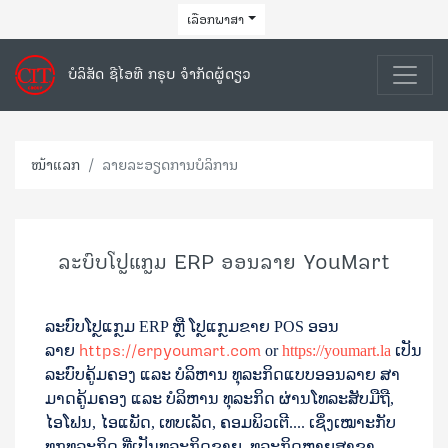
ເລືອກພາສາ
ບໍລິສັດ ຊີໄອທີ ກຣຸບ ຈຳກັດຜູ້ດຽວ
ໜ້າແລກ
ລາຍລະອຽດການບໍລິການ
ລະບົບໂປຼແກຼມ ERP ອອນລາຍ YouMart
ລະບົບໂປຼແກຼມ ERP ຫຼື ໂປຼແກຼມຂາຍ POS ອອນ
https://erpyoumart.com
ລາຍ
or
https://youmart.la
ເປັນ
ລະບົບຄູ້ມຄອງ ແລະ ບໍລິຫານ ທຸລະກິດແບບອອນລາຍ ສາ
ມາດຄູ້ມຄອງ ແລະ ບໍລິຫານ ທຸລະກິດ ຜ່ານໂທລະສັບມືຖື,
ໄອໂຟນ, ໄອແພັດ, ເທບເລັດ​, ຄອມພິວເຕີ.... ເຊິ່ງເໝາະກັບ
ທຸກທຸລະກິດ ທີ່ເປັນທຸລະກິດຂາຍ, ທຸລະກິດຫຼາຍສາຂາ,