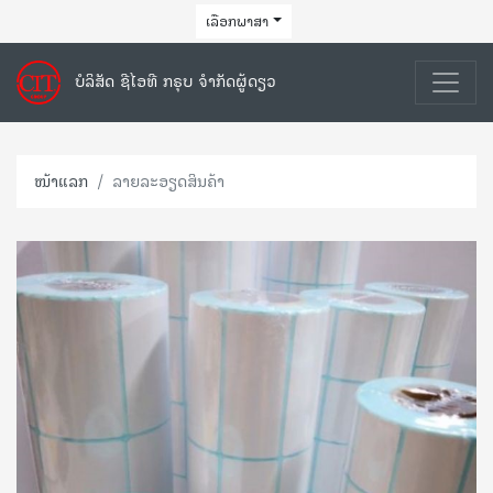
ເລືອກພາສາ
ບໍລິສັດ ຊີໄອທີ ກຣຸບ ຈຳກັດຜູ້ດຽວ
ໜ້າແລກ
ລາຍລະອຽດສິນຄ້າ