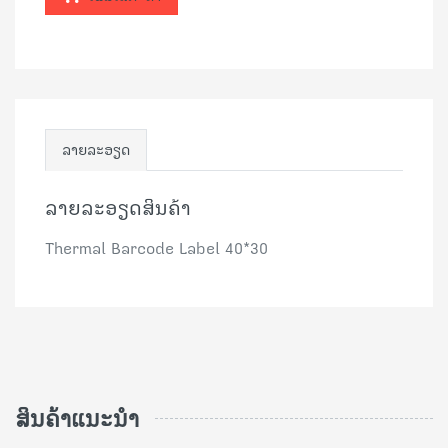
ລາຍລະອຽດ
ລາຍລະອຽດສິນຄ້າ
Thermal Barcode Label 40*30
ສິນຄ້າແນະນຳ