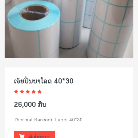
ເຈ້ຍປິ່ນບາໂຄດ 40*30
26,000 ກີບ
Thermal Barcode Label 40*30
ເພີ່ມໃສ່ກະຕ່າ