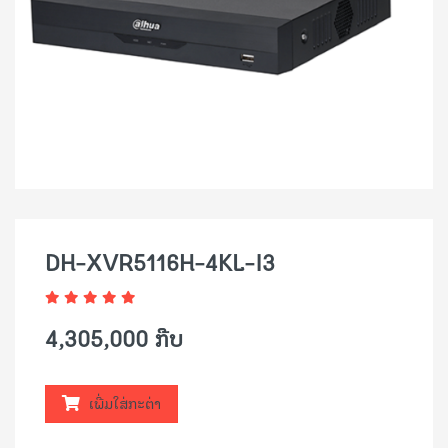
DH-XVR5116H-4KL-I3
4,305,000 ກີບ
ເພີ່ມໃສ່ກະຕ່າ