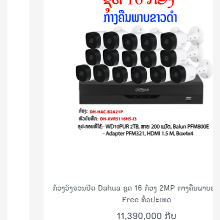
ກ້ອງວົງຈອນປິດ Dahua ຊຸດ 16 ກ້ອງ 2MP ກາງຄືນພາບຂາວດຳ ສົ່ງ
Free ທົ່ວປະເທດ
11,390,000 ກີບ