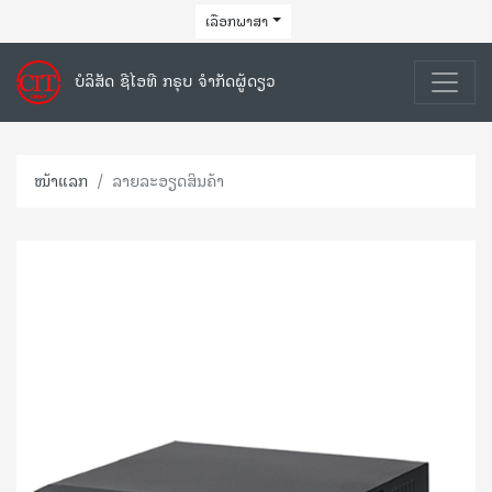
ເລືອກພາສາ
ບໍລິສັດ ຊີໄອທີ ກຣຸບ ຈຳກັດຜູ້ດຽວ
ໜ້າແລກ
ລາຍລະອຽດສິນຄ້າ