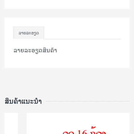
ລາຍລະອຽດ
ລາຍລະອຽດສິນຄ້າ
ສິນຄ້າແນະນຳ