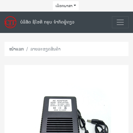
ເລືອກພາສາ
ບໍລິສັດ ຊີໄອທີ ກຣຸບ ຈຳກັດຜູ້ດຽວ
ໜ້າແລກ
ລາຍລະອຽດສິນຄ້າ