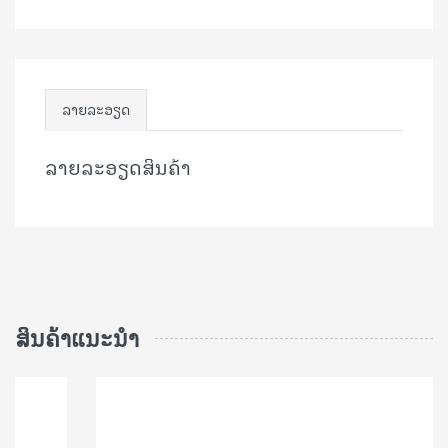
ລາຍລະອຽດ
ລາຍລະອຽດສິນຄ້າ
ສິນຄ້າແນະນຳ