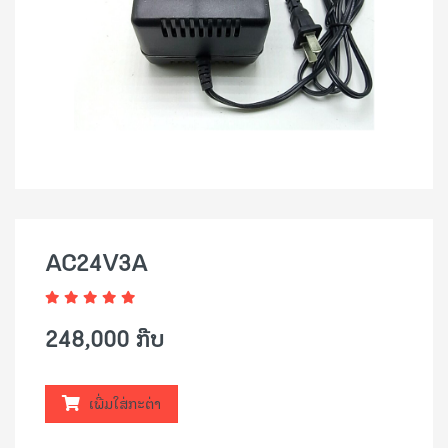
AC24V3A
248,000 ກີບ
ເພີ່ມໃສ່ກະຕ່າ