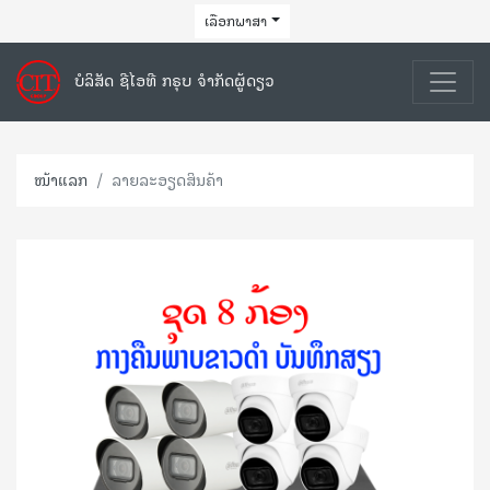
ເລືອກພາສາ
ບໍລິສັດ ຊີໄອທີ ກຣຸບ ຈຳກັດຜູ້ດຽວ
ໜ້າແລກ
ລາຍລະອຽດສິນຄ້າ