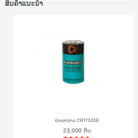
ສິນຄ້າແນະນຳ
ຖ່ານອາລ່າມ CR17335E
23,000 ກີບ