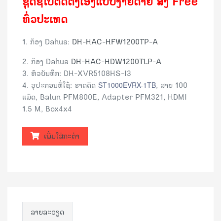
ຊຸດຊື້ໄປຕິດຕັ້ງເອງແບບງ່າຍດາຍ
ສົ່ງ Free
ທົ່ວປະເທດ
1. ກ້ອງ Dahua:
DH-HAC-HFW1200TP-A
2. ກ້ອງ Dahua
DH-HAC-
HDW1200TLP-A
3. ຫົວບັນທຶກ: DH-XVR5108HS-I3
4. ອຸປະກອນທີ່ໃຊ້: ຮາດດິດ
ST1000EVRX-1TB
, ສາຍ 100
ແມັດ, Balun PFM800E,
Adapter PFM321, HDMI
1.5 M, Box4x4
ເພີ່ມໃສ່ກະຕ່າ
ລາຍລະອຽດ