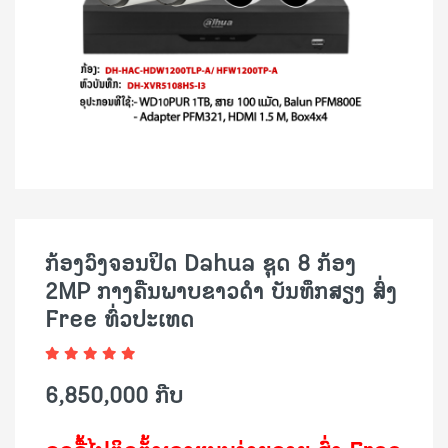
ກ້ອງວົງຈອນປິດ Dahua ຊຸດ 8 ກ້ອງ
2MP ກາງຄືນພາບຂາວດຳ ບັນທຶກສຽງ ສົ່ງ
Free ທົ່ວປະເທດ
6,850,000 ກີບ