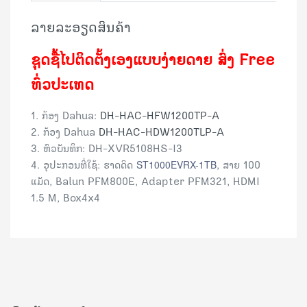
ລາຍລະອຽດສິນຄ້າ
ຊຸດຊື້ໄປຕິດຕັ້ງເອງແບບງ່າຍດາຍ
ສົ່ງ Free
ທົ່ວປະເທດ
1. ກ້ອງ Dahua:
DH-HAC-HFW1200TP-A
2. ກ້ອງ Dahua
DH-HAC-
HDW1200TLP-A
3. ຫົວບັນທຶກ: DH-XVR5108HS-I3
4. ອຸປະກອນທີ່ໃຊ້: ຮາດດິດ
ST1000EVRX-1TB
, ສາຍ 100
ແມັດ, Balun PFM800E,
Adapter PFM321, HDMI
1.5 M, Box4x4