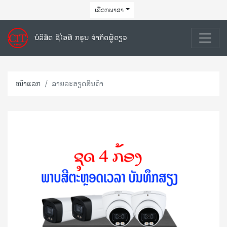
ເລືອກພາສາ
ບໍລິສັດ ຊີໄອທີ ກຣຸບ ຈຳກັດຜູ້ດຽວ
ໜ້າແລກ
ລາຍລະອຽດສິນຄ້າ