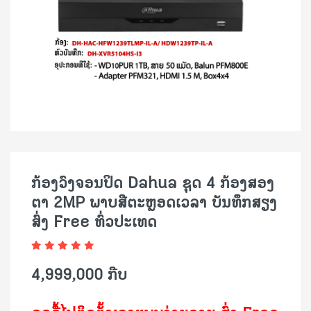
ກ້ອງວົງຈອນປິດ Dahua ຊຸດ 4 ກ້ອງສອງ
ຕາ 2MP ພາບສີຕະຫຼອດເວລາ ບັນທຶກສຽງ
ສົ່ງ Free ທົ່ວປະເທດ
4,999,000 ກີບ