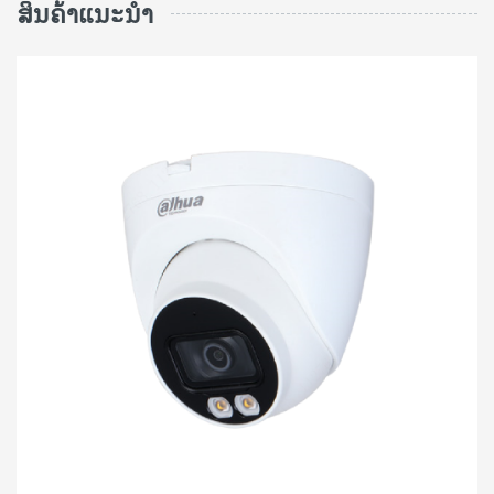
ສິນຄ້າແນະນຳ