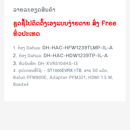
ລາຍລະອຽດສິນຄ້າ
ຊຸດຊື້ໄປຕິດຕັ້ງເອງແບບງ່າຍດາຍ
ສົ່ງ Free
ທົ່ວປະເທດ
DH-HAC-HFW1239TLMP-IL-A
1. ກ້ອງ Dahua:
2.
DH-HAC-HDW1239TP-IL-A
ກ້ອງ Dahua:
3.
ຫົວບັນທຶກ: DH-XVR5104HS-I3
4. ອຸປະກອນທີ່ໃຊ້: -
ST1000EVRX-1TB
, ສາຍ 50 ແມັດ,
Balun PFM800E,
Adapter PFM321, HDMI 1.5 M,
Box4x4