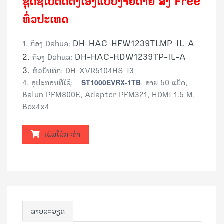
ຊຸດຊື້ໄປຕິດຕັ້ງເອງແບບງ່າຍດາຍ
ສົ່ງ Free
ທົ່ວປະເທດ
DH-HAC-HFW1239TLMP-IL-A
1. ກ້ອງ Dahua:
2.
DH-HAC-HDW1239TP-IL-A
ກ້ອງ Dahua:
3.
ຫົວບັນທຶກ: DH-XVR5104HS-I3
4. ອຸປະກອນທີ່ໃຊ້: -
ST1000EVRX-1TB
, ສາຍ 50 ແມັດ,
Balun PFM800E,
Adapter PFM321, HDMI 1.5 M,
Box4x4
ເພີ່ມໃສ່ກະຕ່າ
ລາຍລະອຽດ