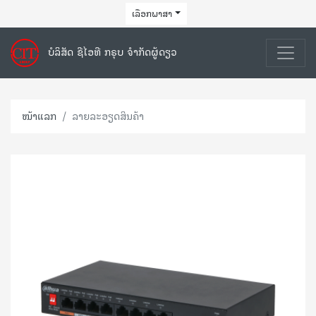
ເລືອກພາສາ
ບໍລິສັດ ຊີໄອທີ ກຣຸບ ຈຳກັດຜູ້ດຽວ
ໜ້າແລກ
ລາຍລະອຽດສິນຄ້າ