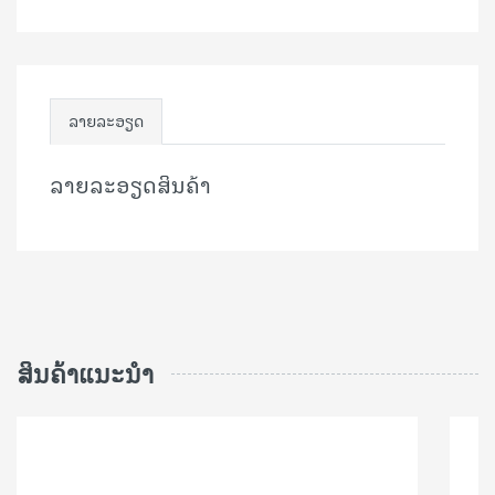
ລາຍລະອຽດ
ລາຍລະອຽດສິນຄ້າ
ສິນຄ້າແນະນຳ