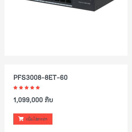
PFS3008-8ET-60
1,099,000 ກີບ
ເພີ່ມໃສ່ກະຕ່າ