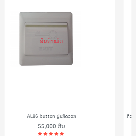
ຄ້າໝົດ
on ປູ່ມກົດອອກ
ກ້ອງວົງຈອນປິດ Dahua ຊຸດ 4 
ບັນທຶກສຽງ ສົ່
000 ກີບ
6,170