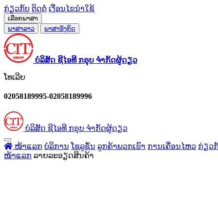
ກ່ຽວກັບ
ຕິດຕໍ່
ເງື່ອນໄຂນຳໃຊ້
ເລືອກພາສາ
ພາສາລາວ
ພາສາອັງກິດ
ບໍລິສັດ ຊີໄອທີ ກຣຸບ ຈຳກັດຜູ້ດຽວ
ໂທເລີຍ
02058189995-02058189996
ບໍລິສັດ ຊີໄອທີ ກຣຸບ ຈຳກັດຜູ້ດຽວ
ໜ້າແລກ
ບໍລິການ
ໂຊລູຊັ່ນ
ລູກຄ້າພວກເຮົາ
ການເຄື່ອນໄຫວ
ກ່ຽວກ
ໜ້າແລກ
ລາຍລະອຽດສິນຄ້າ