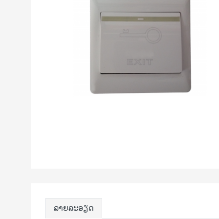
ລາຍລະອຽດ