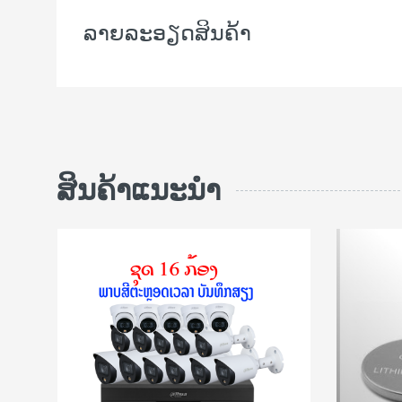
ລາຍລະອຽດສິນຄ້າ
ສິນຄ້າແນະນຳ