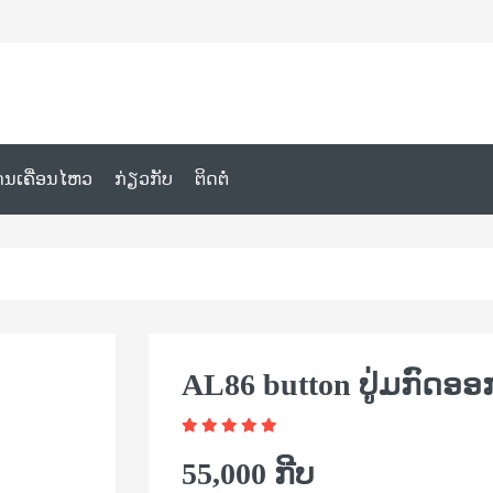
ານເຄື່ອນໄຫວ
ກ່ຽວກັບ
ຕິດຕໍ່
AL86 button ປູ່ມກົດອອ
55,000 ກີບ