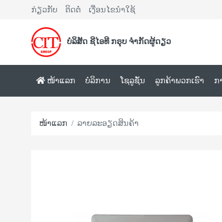
ກ່ຽວກັບ
ຕິດຕໍ່
ເງື່ອນໄຂນຳໃຊ້
ບໍລິສັດ ຊີໄອທີ ກຣຸບ ຈຳກັດຜູ້ດຽວ
ໜ້າແລກ
ບໍລິການ
ໂຊລູຊັ່ນ
ລູກຄ້າພວກເຮົາ
ກ
ໜ້າແລກ
ລາຍລະອຽດສິນຄ້າ