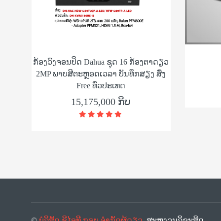
ກ້ອງວົງຈອນປິດ Dahua ຊຸດ 16 ກ້ອງຕາດຽວ
2MP ພາບສີຕະຫຼອດເວລາ ບັນທຶກສຽງ ສົ່ງ
Free ທົ່ວປະເທດ
15,175,000 ກີບ
©
ບໍລິສັດ ຊີໄອທີ ກຣຸບ ຈຳກັດຜູ້ດຽວ
. ສະຫງວນລິຂະສິດ