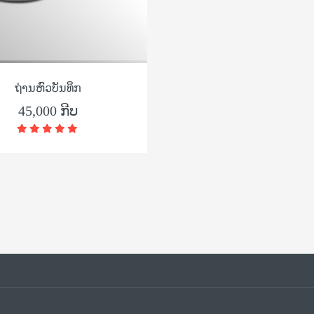
ຖ່ານຫົວບັນທຶກ
45,000 ກີບ