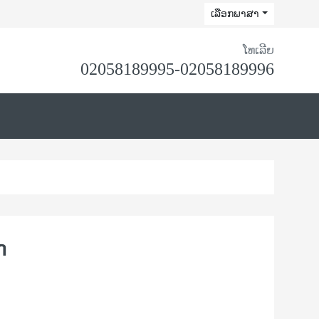
ເລືອກພາສາ
ໂທເລີຍ
02058189995-02058189996
ກ