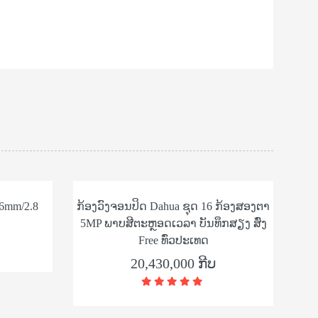
6mm/2.8
ກ້ອງວົງຈອນປິດ Dahua ຊຸດ 16 ກ້ອງສອງຕາ
5MP ພາບສີຕະຫຼອດເວລາ ບັນທຶກສຽງ ສົ່ງ
Free ທົ່ວປະເທດ
20,430,000 ກີບ