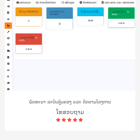
ພັດທະນາ ລະບົບຄູ້ມຄອງ ແລະ ຕິດຕາມໂຄງການ
ໂທສອບຖາມ