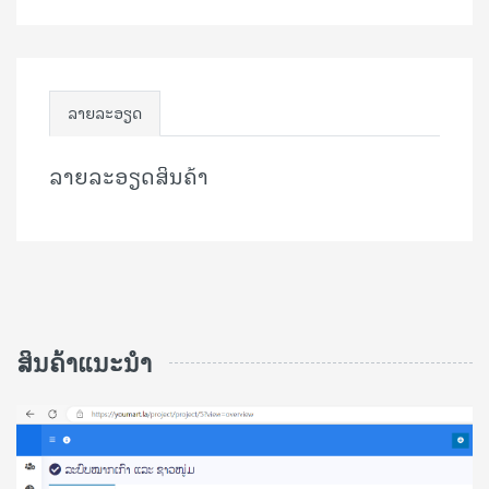
ລາຍລະອຽດ
ລາຍລະອຽດສິນຄ້າ
ສິນຄ້າແນະນຳ