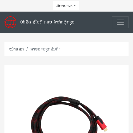
ເລືອກພາສາ
ບໍລິສັດ ຊີໄອທີ ກຣຸບ ຈຳກັດຜູ້ດຽວ
ໜ້າແລກ
ລາຍລະອຽດສິນຄ້າ