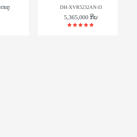
ຕູ
DH-XVR5232AN-I3
D
5,365,000 ກີບ