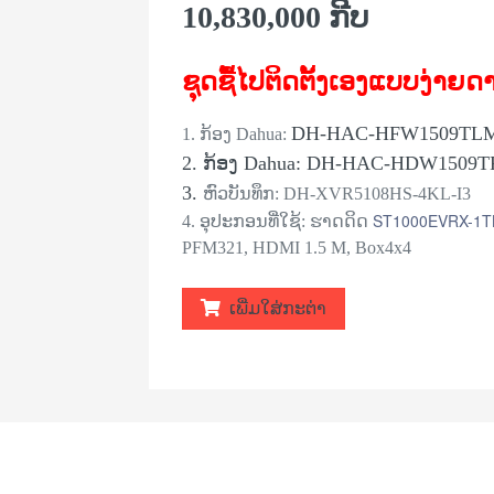
10,830,000 ກີບ
ຊຸດຊື້ໄປຕິດຕັ້ງເອງແບບງ່າຍ
DH-HAC-HFW1509TLM
1. ກ້ອງ Dahua:
2. ກ້ອງ Dahua: DH-HAC-HDW1509T
3.
ຫົວບັນທຶກ: DH-XVR5108HS-4KL-I3
ST1000EVRX-1T
4. ອຸປະກອນທີ່ໃຊ້: ຮາດດິດ
PFM321, HDMI 1.5 M, Box4x4
ເພີ່ມໃສ່ກະຕ່າ