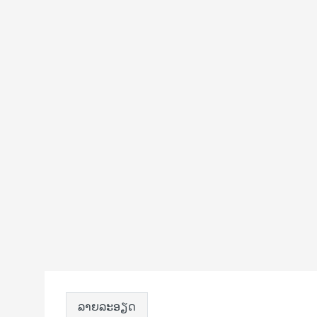
ລາຍລະອຽດ