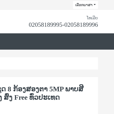
ເລືອກພາສາ
ໂທເລີຍ
02058189995-02058189996
ຊຸດ 8 ກ້ອງສອງຕາ 5MP ພາບສີ
ສົ່ງ Free ທົ່ວປະເທດ