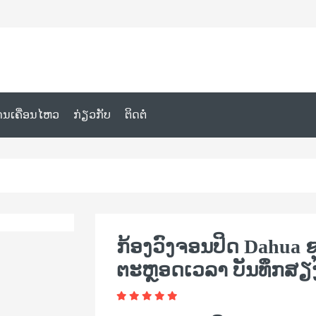
ານເຄື່ອນໄຫວ
ກ່ຽວກັບ
ຕິດຕໍ່
ກ້ອງວົງຈອນປິດ Dahua 
ຕະຫຼອດເວລາ ບັນທຶກສຽງ 