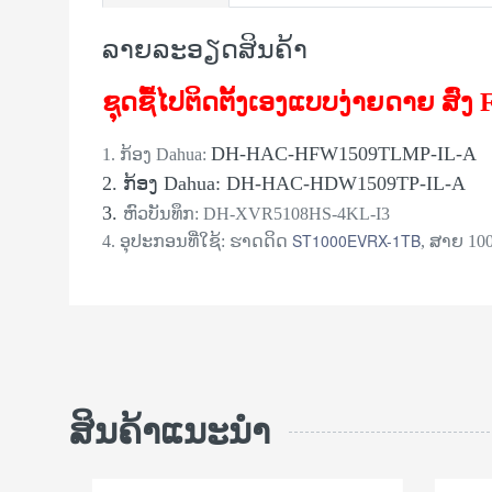
ລາຍລະອຽດສິນຄ້າ
ຊຸດຊື້ໄປຕິດຕັ້ງເອງແບບງ່າຍດາຍ
ສົ່ງ
DH-HAC-HFW1509TLMP-IL-A
1. ກ້ອງ Dahua:
2. ກ້ອງ Dahua: DH-HAC-HDW1509TP-IL-A
3.
ຫົວບັນທຶກ: DH-XVR5108HS-4KL-I3
ST1000EVRX-1TB
4. ອຸປະກອນທີ່ໃຊ້: ຮາດດິດ
, ສາຍ 10
ສິນຄ້າແນະນຳ
ສິນຄ້າໝົດ