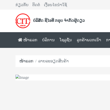
ກ່ຽວກັບ
ຕິດຕໍ່
ເງື່ອນໄຂນຳໃຊ້
ບໍລິສັດ ຊີໄອທີ ກຣຸບ ຈຳກັດຜູ້ດຽວ
ໜ້າແລກ
ບໍລິການ
ໂຊລູຊັ່ນ
ລູກຄ້າພວກເຮົາ
ກ
ໜ້າແລກ
ລາຍລະອຽດສິນຄ້າ